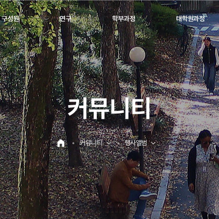
구성원
연구
학부과정
대학원과정
커뮤니티
커뮤니티
행사앨범
홈으로