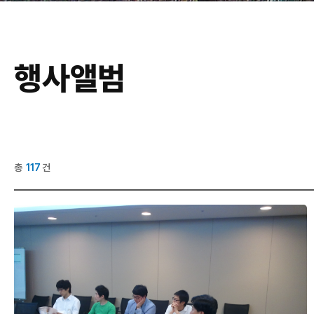
행사앨범
총
117
건