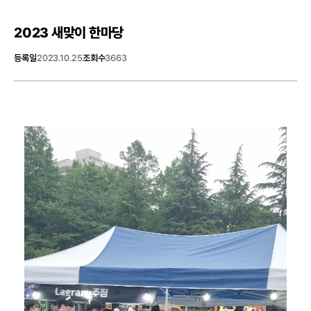
2023 새맞이 한마당
등록일
2023.10.25
조회수
3663