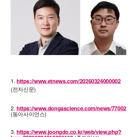
1.
https://www.etnews.com/20260324000002
(전자신문)
2.
https://www.dongascience.com/news/77002
(동아사이언스)
3.
https://www.joongdo.co.kr/web/view.php?