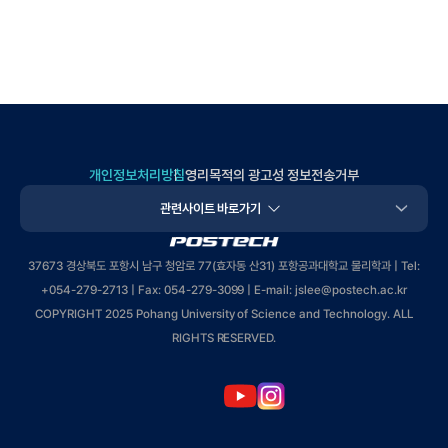
개인정보처리방침
영리목적의 광고성 정보전송거부
관련사이트 바로가기
POSTECH
37673 경상북도 포항시 남구 청암로 77(효자동 산31) 포항공과대학교 물리학과 | Tel:
+
054-279-2713
| Fax: 054-279-3099 | E-mail: jslee
@postech.ac.kr
COPYRIGHT 2025 Pohang University of Science and Technology. ALL
RIGHTS RESERVED.