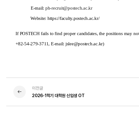
E-mail:
ph-recruit@postech.ac.kr
Website: https://faculty.postech.ac.kr/
I
f POSTECH fails to find proper candidates, the positions may not b
+82-54-279-3711, E-mail: jslee@postech.ac.kr)
이전글
2026-1학기 대학원 신입생 OT