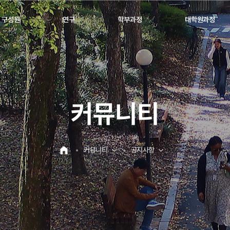
구성원
연구
학부과정
대학원과정
커뮤니티
커뮤니티
공지사항
홈으로