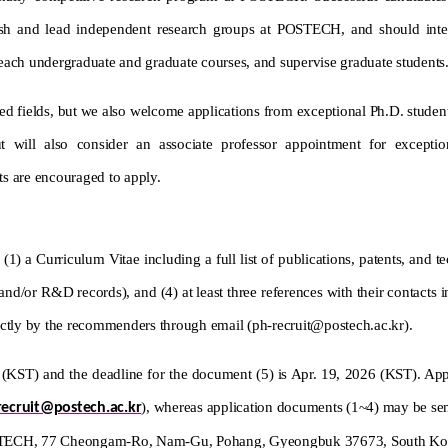
lish and
lead
independent research groups at POSTECH, and should intera
each undergraduate and graduate courses, and supervise graduate students
ted fields, but we also welcome application
s
from exceptional Ph.D. studen
t
will also consider an associate professor appointment for exceptio
sts are encouraged to apply.
1) a Curriculum Vitae including a full list of publications, patents, and te
s and/or R&D records), and (4)
at least three references with their contacts
ectly by the recommenders through email (ph-recruit@postech.ac.kr).
 (KST) and the deadline for the document (5) is Apr. 19, 2026 (KST). Appli
), whereas application documents (1~4) may be sent 
recruit@postech.ac.kr
POSTECH, 77 Cheongam-Ro,
Nam-Gu, Pohang, Gyeongbuk 37673, South K