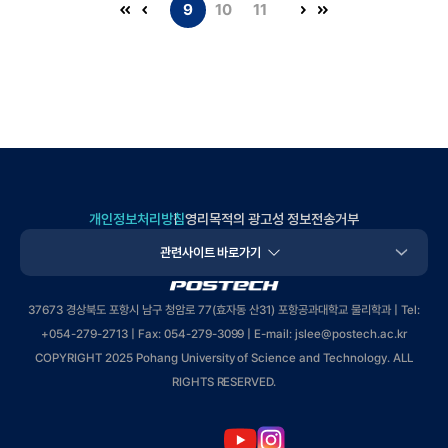
9
10
11
개인정보처리방침
영리목적의 광고성 정보전송거부
관련사이트 바로가기
POSTECH
37673 경상북도 포항시 남구 청암로 77(효자동 산31) 포항공과대학교 물리학과 | Tel:
+
054-279-2713
| Fax: 054-279-3099 | E-mail: jslee
@postech.ac.kr
COPYRIGHT 2025 Pohang University of Science and Technology. ALL
RIGHTS RESERVED.