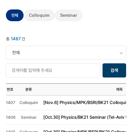
전체
Colloquim
Seminar
총
1487
건
검색
번호
분류
제목
[Nov.6] Physics/MPK/BSRI/BK21 Colloquium
1407
Colloquim
[Oct.30] Physics/BK21 Seminar (Tel-Aviv Univ
1406
Seminar
[Oct.30] Physics/MPK/BSRI/BK21 Colloquium 
1405
Colloquim