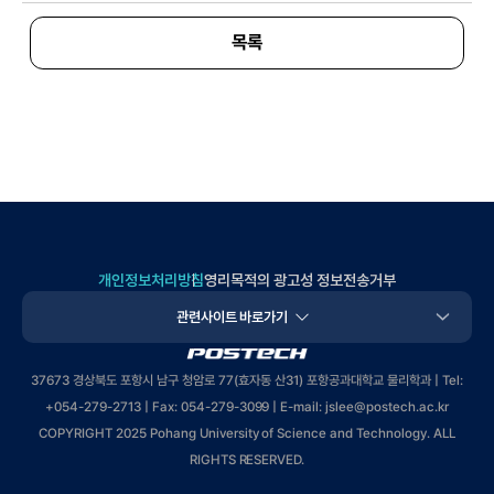
목록
개인정보처리방침
영리목적의 광고성 정보전송거부
관련사이트 바로가기
POSTECH
37673 경상북도 포항시 남구 청암로 77(효자동 산31) 포항공과대학교 물리학과 | Tel:
+
054-279-2713
| Fax: 054-279-3099 | E-mail: jslee
@postech.ac.kr
COPYRIGHT 2025 Pohang University of Science and Technology. ALL
RIGHTS RESERVED.