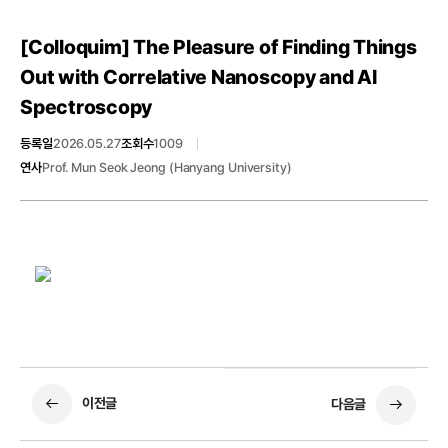
[Colloquim]
The Pleasure of Finding Things
Out with Correlative Nanoscopy and AI
Spectroscopy
등록일
2026.05.27
조회수
1009
연사
Prof. Mun Seok Jeong (Hanyang University)
이전글
다음글