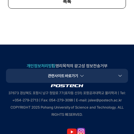
목록
개인정보처리방침
영리목적의 광고성 정보전송거부
관련사이트 바로가기
POSTECH
37673 경상북도 포항시 남구 청암로 77(효자동 산31) 포항공과대학교 물리학과 | Tel:
+
054-279-2713
| Fax: 054-279-3099 | E-mail: jslee
@postech.ac.kr
COPYRIGHT 2025 Pohang University of Science and Technology. ALL
RIGHTS RESERVED.