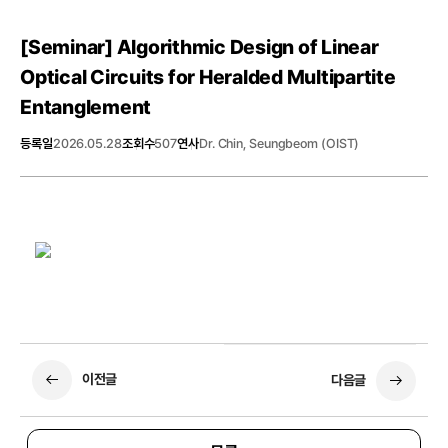
[Seminar]
Algorithmic Design of Linear
Optical Circuits for Heralded Multipartite
Entanglement
등록일
2026.05.28
조회수
507
연사
Dr. Chin, Seungbeom (OIST)
이전글
다음글