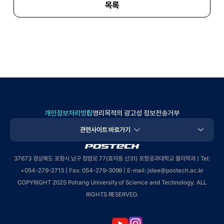
목록
개인정보처리방침
영리목적의 광고성 정보전송거부
관련사이트 바로가기
POSTECH
37673 경상북도 포항시 남구 청암로 77(효자동 산31) 포항공과대학교 물리학과 | Tel:
+
054-279-2713
| Fax: 054-279-3099 | E-mail: jslee
@postech.ac.kr
COPYRIGHT 2025 Pohang University of Science and Technology. ALL
RIGHTS RESERVED.