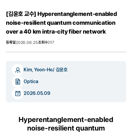
[김윤호 교수] Hyperentanglement-enabled
noise-resilient quantum communication
over a 40 km intra-city fiber network
등록일
2026.06.25
조회수
207
Kim, Yoon-Ho/ 김윤호
Optica
2026.05.09
Hyperentanglement-enabled
noise-resilient quantum