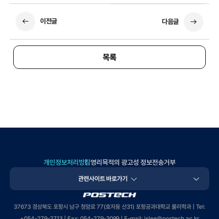
이전글
다음글
목록
개인정보처리방침
영리목적의 광고성 정보전송거부
관련사이트 바로가기
POSTECH
37673 경상북도 포항시 남구 청암로 77(효자동 산31) 포항공과대학교 물리학과 | Tel:
+
054-279-2713
| Fax: 054-279-3099 | E-mail: jslee
@postech.ac.kr